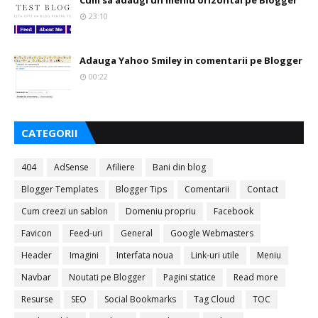
Cum sa adaugi un meniu orizontal pe Blogger
23:10
Adauga Yahoo Smiley in comentarii pe Blogger
00:22
CATEGORII
404
AdSense
Afiliere
Bani din blog
Blogger Templates
Blogger Tips
Comentarii
Contact
Cum creezi un sablon
Domeniu propriu
Facebook
Favicon
Feed-uri
General
Google Webmasters
Header
Imagini
Interfata noua
Link-uri utile
Meniu
Navbar
Noutati pe Blogger
Pagini statice
Read more
Resurse
SEO
Social Bookmarks
Tag Cloud
TOC