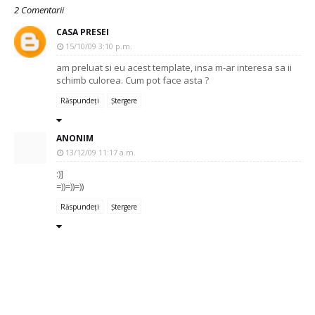
2 Comentarii
CASA PRESEI
15/10/09 3:10 p.m.
am preluat si eu acest template, insa m-ar interesa sa ii
schimb culorea. Cum pot face asta ?
Răspundeți
Ștergere
ANONIM
13/12/09 11:17 a.m.
:)]
=))=))=))
Răspundeți
Ștergere