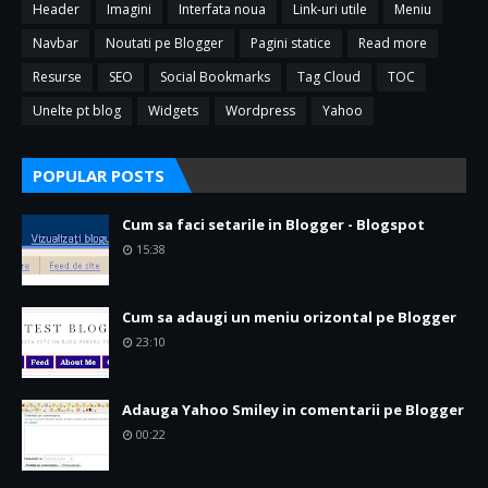
Header
Imagini
Interfata noua
Link-uri utile
Meniu
Navbar
Noutati pe Blogger
Pagini statice
Read more
Resurse
SEO
Social Bookmarks
Tag Cloud
TOC
Unelte pt blog
Widgets
Wordpress
Yahoo
POPULAR POSTS
Cum sa faci setarile in Blogger - Blogspot
15:38
Cum sa adaugi un meniu orizontal pe Blogger
23:10
Adauga Yahoo Smiley in comentarii pe Blogger
00:22