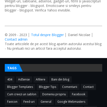
Widget-uri, sabloane, adsense, gadget-uri, html si javascripturi
pentru blogger - blogspot. Emoticoane si smileys pentru
blogger - blogspot. Verifica Yahoo invisible.
© 2009 - 2023 │
Totul despre Blogger
│ Daniel Nicolae │
Contact admin
Toate articolele de pe acest blog apartin autorului acestui blog
- Nu preluati nici un articol fara acceptul autorului.
TAGS
404
AdSense
Afiliere
Bani din blog
Blogger Templates
Blogger Tips
Comentarii
Contact
Cum creezi un sablon
Domeniu propriu
Facebook
Favicon
Feed-uri
General
Google Webmasters