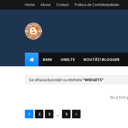
Home
About
Contact
Politica de Confidențialitate
BANI
UNELTE
NOUTĂȚI BLOGGER
Se afișează postări cu eticheta
WIDGETS
Nu a fost g
...
1
2
3
5