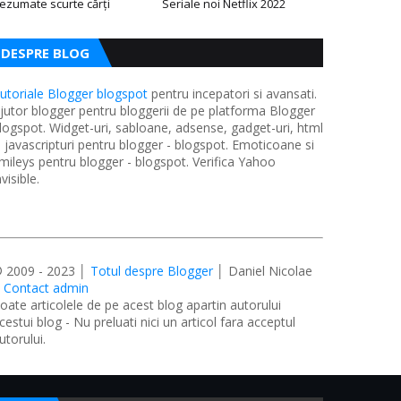
ezumate scurte cărți
Seriale noi Netflix 2022
DESPRE BLOG
utoriale Blogger blogspot
pentru incepatori si avansati.
jutor blogger pentru bloggerii de pe platforma Blogger
logspot. Widget-uri, sabloane, adsense, gadget-uri, html
i javascripturi pentru blogger - blogspot. Emoticoane si
mileys pentru blogger - blogspot. Verifica Yahoo
nvisible.
 2009 - 2023 │
Totul despre Blogger
│ Daniel Nicolae
│
Contact admin
oate articolele de pe acest blog apartin autorului
cestui blog - Nu preluati nici un articol fara acceptul
utorului.