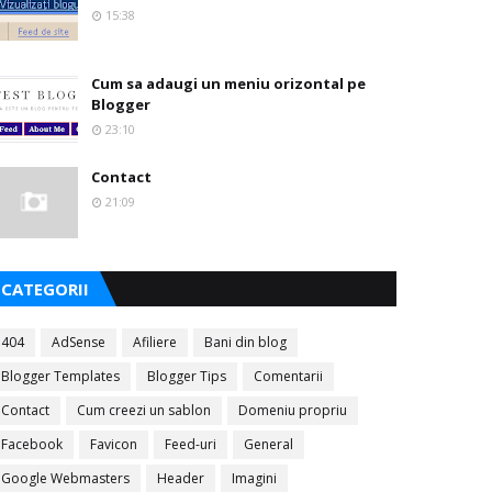
15:38
Cum sa adaugi un meniu orizontal pe
Blogger
23:10
Contact
21:09
CATEGORII
404
AdSense
Afiliere
Bani din blog
Blogger Templates
Blogger Tips
Comentarii
Contact
Cum creezi un sablon
Domeniu propriu
Facebook
Favicon
Feed-uri
General
Google Webmasters
Header
Imagini