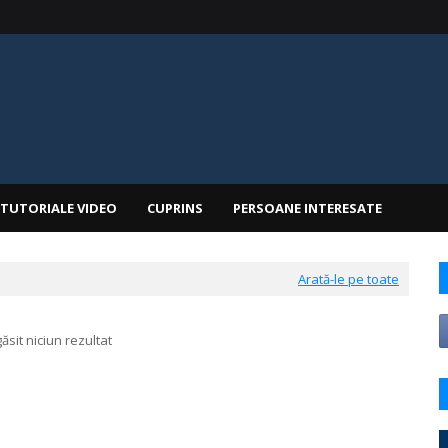
TUTORIALE VIDEO
CUPRINS
PERSOANE INTERESATE
Arată-le pe toate
ăsit niciun rezultat