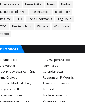
Interfata noua
Link-uri utile
Meniu
Navbar
Noutati pe Blogger
Pagini statice
Read more
Resurse
SEO
Social Bookmarks
Tag Cloud
TOC
Unelte pt blog
Widgets
Wordpress
Yahoo
BLOGROLL
ezumate cărți
Povesti pentru copii
urs valutar
Fairy Tales
lack Friday 2023 România
Calendar 2023
irme Craiova
Raspunsuri PixWords
educeri Media Galaxy
Pixwords answers
tiri și sfaturi IT
Trucuri IT
agazine online
Trailere Filme noi
eview-uri electronice
Videoclipuri noi