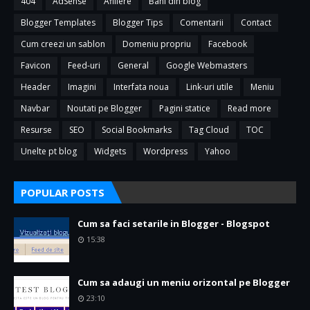
404
AdSense
Afiliere
Bani din blog
Blogger Templates
Blogger Tips
Comentarii
Contact
Cum creezi un sablon
Domeniu propriu
Facebook
Favicon
Feed-uri
General
Google Webmasters
Header
Imagini
Interfata noua
Link-uri utile
Meniu
Navbar
Noutati pe Blogger
Pagini statice
Read more
Resurse
SEO
Social Bookmarks
Tag Cloud
TOC
Unelte pt blog
Widgets
Wordpress
Yahoo
POPULAR POSTS
Cum sa faci setarile in Blogger - Blogspot
15:38
Cum sa adaugi un meniu orizontal pe Blogger
23:10