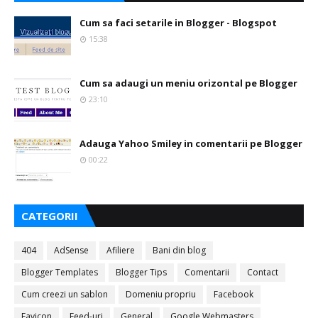
Cum sa faci setarile in Blogger - Blogspot
15:38
Cum sa adaugi un meniu orizontal pe Blogger
23:10
Adauga Yahoo Smiley in comentarii pe Blogger
00:22
CATEGORII
404
AdSense
Afiliere
Bani din blog
Blogger Templates
Blogger Tips
Comentarii
Contact
Cum creezi un sablon
Domeniu propriu
Facebook
Favicon
Feed-uri
General
Google Webmasters