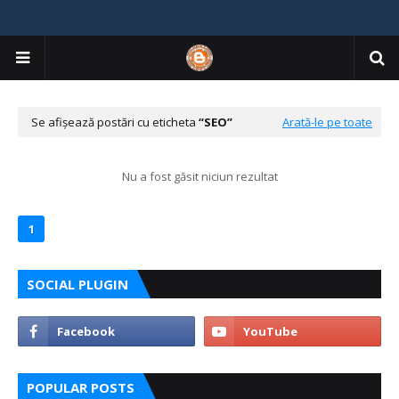
Se afișează postări cu eticheta
SEO
Arată-le pe toate
Nu a fost găsit niciun rezultat
1
SOCIAL PLUGIN
POPULAR POSTS