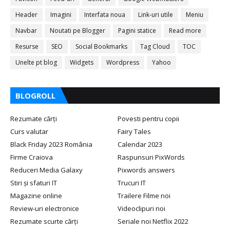
Header
Imagini
Interfata noua
Link-uri utile
Meniu
Navbar
Noutati pe Blogger
Pagini statice
Read more
Resurse
SEO
Social Bookmarks
Tag Cloud
TOC
Unelte pt blog
Widgets
Wordpress
Yahoo
BLOGROLL
Rezumate cărți
Povesti pentru copii
Curs valutar
Fairy Tales
Black Friday 2023 România
Calendar 2023
Firme Craiova
Raspunsuri PixWords
Reduceri Media Galaxy
Pixwords answers
Stiri și sfaturi IT
Trucuri IT
Magazine online
Trailere Filme noi
Review-uri electronice
Videoclipuri noi
Rezumate scurte cărți
Seriale noi Netflix 2022